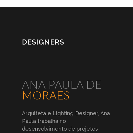
amarelo
ameixa
azul
DESIGNERS
azul royal
branco
champanhe
ANA PAULA DE
MORAES
cinza
cobre
dourado
Arquiteta e Lighting Designer, Ana
Paula trabalha no
ferdi
grafiti
laranja
desenvolvimento de projetos