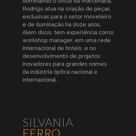
dominando o ofício da marcenaria,
Rodrigo atua na criação de peças
exclusivas para o setor moveleiro
e de iluminação há doze anos.
laranja
rosa
terracota
Além disso, tem experiência como
queimado
workshop manager, em uma rede
internacional de hotéis, e no
desenvolvimento de projetos
inovadores para grandes nomes
sálvia
chocolate
da indústria óptica nacional e
internacional.
* Atenção, podem ocorrer variações nas cores dos
produtos devido ao material, processo artesanal e luz
ambiente.
SILVANIA
FERRO