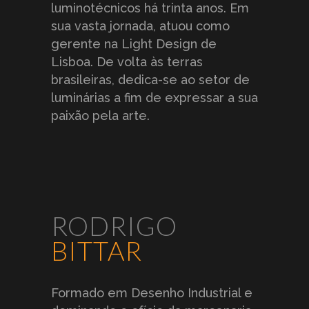
luminotécnicos há trinta anos. Em
sua vasta jornada, atuou como
gerente na Light Design de
Lisboa. De volta às terras
off white
prata
preto
brasileiras, dedica-se ao setor de
luminárias a fim de expressar a sua
paixão pela arte.
verde
vermelho
violeta
RODRIGO
preto fosco
branco fosco
areia
BITTAR
Formado em Desenho Industrial e
amêndoa
baunilha
azul
acinzentado