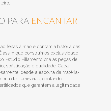
eiro.
ÃO PARA
ENCANTAR
verde bandeira
vinho tinto
são feitas à mão e contam a história das
É assim que construímos exclusividade!
do Estúdio Fillamento cria as peças de
, sofisticação e qualidade. Cada
branco
cinza mescla
samente: desde a escolha da matéria-
ópria das luminárias, contando
rtificados que garantem a legitimidade
militar
vermelho