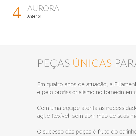
AURORA
Anterior
mostarda
PEÇAS
ÚNICAS
PAR
pólem
Em quatro anos de atuação, a Fillamen
e pelo profissionalismo no forneciment
Com uma equipe atenta às necessidades
ágil e flexível, sem abrir mão de suas m
preto
O sucesso das peças é fruto do carin