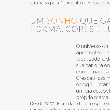
iluminado pela Fillamento receba a ele
UM
SONHO
QUE G
alaranjado
safira
FORMA, CORES E L
O universo da 
apresentado à
idealizadora da
sua carreira 
mostarda
índigo
conceituadas 
Cresceu, assim
design, junta
um dia estabe
própria marca.
natural
off white
Desde 2002, Elaine lapida seu espírito
conquistando experiência no contato c