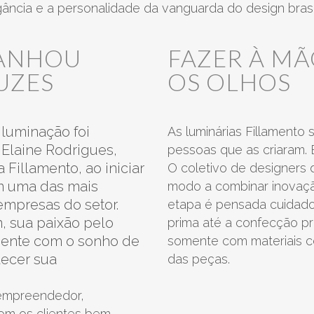
gância e a personalidade da vanguarda do design brasil
MAR
METAL
ANHOU
FAZER À M
MIC
ORIBE
berinjela
henna
UZES
OS OLHOS
PETIT
LINHO
PILZ
RAVI
iluminação foi
As luminárias Fillamento 
TRIO
 Elaine Rodrigues,
pessoas que as criaram. 
TUCANO
 Fillamento, ao iniciar
O coletivo de designers 
em uma das mais
modo a combinar inovação
titânio
paprika
AURORA
empresas do setor.
etapa é pensada cuidado
HOOK
, sua paixão pelo
prima até a confecção pr
METAL
mente com o sonho de
somente com materiais ce
NUVEM
lecer sua
das peças.
ORIBE
preto
vintage
PETIT
 empreendedor,
PILZ
GAZE DE LINHO
om os clientes bem