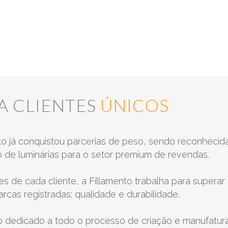
NUVEM
TECIDOS
PETIT
PIPE
TRIO I
ALGODÃO
TRIO III
ADA
A CLIENTES
ÚNICOS
ALBA
AMÁBILE
azul bic
marinho
AURORA
to já conquistou parcerias de peso, sendo reconhecida
AVA
o de luminárias para o setor premium de revendas.
BOLAS
CAVA
CHANEL
 de cada cliente, a Fillamento trabalha para supera
ELLA
arcas registradas: qualidade e durabilidade.
ELYSÉE
CAMBRAIA DE LINHO
EQUILIBRA
ho dedicado a todo o processo de criação e manufatu
HOOK