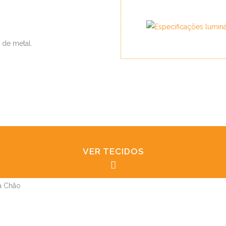
STELLA
TEMPLO
TRIO I
TRIO III
 de metal.
UFO
AURORA
BLÁ
BOLAS
CHANEL
CRESCENTE
DRINK
VER TECIDOS
DRUM
DUO
ELLA
HOOK
MISTRAL
NINO