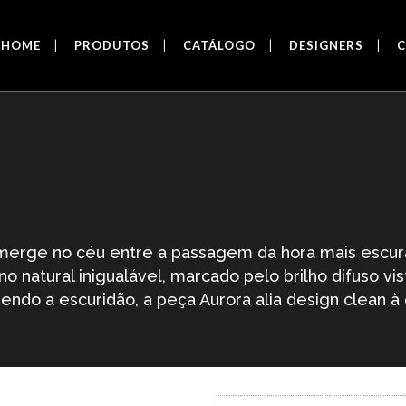
HOME
PRODUTOS
CATÁLOGO
DESIGNERS
BIA
BIT
BLÁ
CLARA E MEL
D.I.S.C.O.
erge no céu entre a passagem da hora mais escura 
EQUILIBRA
 natural inigualável, marcado pelo brilho difuso vis
FASES
ndo a escuridão, a peça Aurora alia design clean à 
GINO
HOOK
MISTRAL
PIPE
PIPE MINI