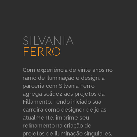
vintage
militar
vermelho
produtos devido ao material, processo artesanal e luz
ambiente.
GAZE DE LINHO
Tecido exclusivo da linha Blá
SILVANIA
Para outras peças, favor consultar nossa equipe.
FERRO
Com experiência de vinte anos no
ramo de iluminação e design, a
cru
natural
parceria com Silvania Ferro
agrega solidez aos projetos da
Fillamento. Tendo iniciado sua
carreira como designer de joias,
atualmente, imprime seu
refinamento na criação de
projetos de iluminação singulares.