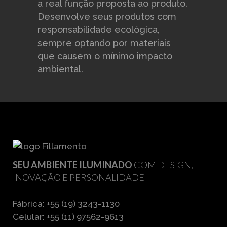
a real função proposta ao produto.
Desenvolve seus produtos com
responsabilidade ecológica,
sempre optando por materiais
que causem o mínimo impacto
ambiental.
SEU AMBIENTE ILUMINADO
COM DESIGN,
INOVAÇÃO E PERSONALIDADE
Fábrica: +55 (19) 3243-1130
Celular: +55 (11) 97562-9613