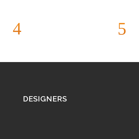
TECIDOS
ALGODÃO
PINTURAS
mostarda
pólem
azul bic
amarelo
ameixa
azul
DESIGNERS
marinho
nude rosê
off white
azul royal
branco
champanhe