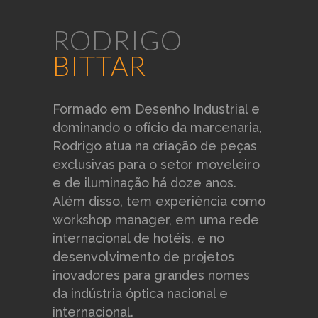
RODRIGO
preto fosco
branco fosco
areia
BITTAR
mostarda
índigo
titânio
Formado em Desenho Industrial e
amêndoa
baunilha
azul
acinzentado
dominando o ofício da marcenaria,
Rodrigo atua na criação de peças
exclusivas para o setor moveleiro
paprika
branco
cinza mescla
e de iluminação há doze anos.
laranja
rosa
terracota
Além disso, tem experiência como
queimado
workshop manager, em uma rede
internacional de hotéis, e no
natural
off white
preto
desenvolvimento de projetos
inovadores para grandes nomes
sálvia
chocolate
da indústria óptica nacional e
internacional.
* Atenção, podem ocorrer variações nas cores dos