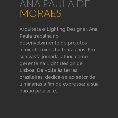
ANA PAULA DE
preto
MORAES
cinza
cobre
dourado
CAMBRAIA DE LINHO
Arquiteta e Lighting Designer, Ana
Paula trabalha no
ferdi
grafiti
laranja
desenvolvimento de projetos
luminotécnicos há trinta anos. Em
sua vasta jornada, atuou como
alaranjado
safira
berinjela
gerente na Light Design de
Lisboa. De volta às terras
off white
prata
preto
brasileiras, dedica-se ao setor de
luminárias a fim de expressar a sua
henna
verde
vinho tinto
paixão pela arte.
bandeira
verde
vermelho
violeta
LINHO